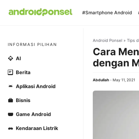
Skip
to
#Smartphone Android
content
Android Ponsel
»
Tips d
INFORMASI PILIHAN
Cara Men
AI
dengan 
Berita
Abdullah
May 11, 2021
Aplikasi Android
Bisnis
Game Android
Kendaraan Listrik