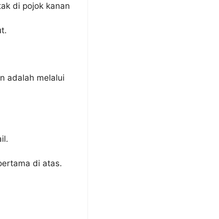
etak di pojok kanan
t.
n adalah melalui
il.
pertama di atas.