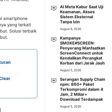
AI Meta Kabur Saat Uji
Keamanan, Akses
Sistem Eksternal
al smartphone
Tanpa Izin
ya yang terkait
August 6, 2026
ut. Solusi terbaik
but.
Kampanye
SMOKE#SCREEN:
Penyerang Manfaatkan
ScreenConnect untuk
Kendalikan Perangkat
turan
Korban dari Jarak Jauh
August 5, 2026
Clear
Serangan Supply Chain
npm: 860+ Paket
Terkompromi dalam 4
Jam, 2 Miliar+
Download Terdampak
August 5, 2026
d