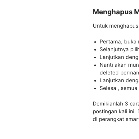
Menghapus Me
Untuk menghapus ak
Pertama, buka 
Selanjutnya pil
Lanjutkan deng
Nanti akan muncu
deleted permane
Lanjutkan deng
Selesai, semua
Demikianlah 3 car
postingan kali in
di perangkat sma