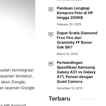
Panduan Lengkap
Kompres Foto di HP
hingga 200KB
February 20, 2025
Dapat Gratis Diamond
Free Fire dari
Graminity FF Bener
Gak Sih?
March 10, 2020
Perbandingan
Spesifikasi Samsung
sudah terintegrasi
Galaxy A51 vs Galaxy
ayanan tersebut,
A71, Ponsel dengan
Quad Camera
 akun Google,
an layanan Google
December 16, 2019
Terbaru
a HP Android,