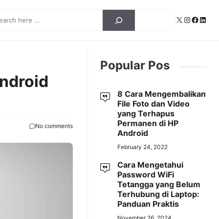
ch
X
Instagra
Facebo
Linke
Popular Pos
ndroid
8 Cara Mengembalikan
File Foto dan Video
yang Terhapus
Permanen di HP
No comments
Android
February 24, 2022
Cara Mengetahui
Password WiFi
Tetangga yang Belum
Terhubung di Laptop:
Panduan Praktis
November 26, 2024