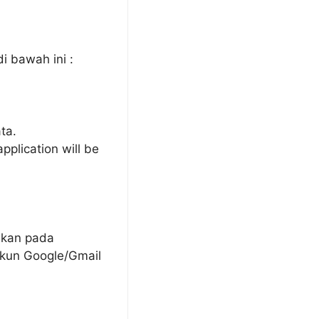
i bawah ini :
ta.
pplication will be
ikan pada
 akun Google/Gmail