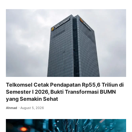
b
A
a
o
p
m
o
p
k
Telkomsel Cetak Pendapatan Rp55,6 Triliun di
Semester I 2026, Bukti Transformasi BUMN
yang Semakin Sehat
Ahmad
August 5, 2026