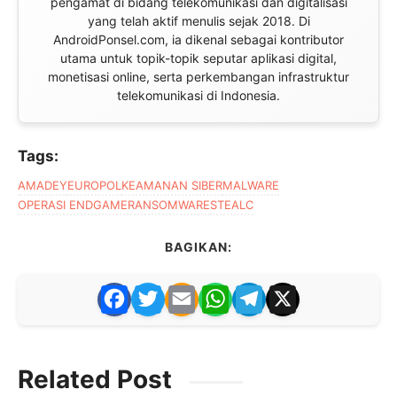
pengamat di bidang telekomunikasi dan digitalisasi
yang telah aktif menulis sejak 2018. Di
AndroidPonsel.com, ia dikenal sebagai kontributor
utama untuk topik-topik seputar aplikasi digital,
monetisasi online, serta perkembangan infrastruktur
telekomunikasi di Indonesia.
Tags:
AMADEY
EUROPOL
KEAMANAN SIBER
MALWARE
OPERASI ENDGAME
RANSOMWARE
STEALC
BAGIKAN:
F
T
E
W
T
X
a
w
m
h
el
c
itt
ai
at
e
Related Post
e
er
l
s
gr