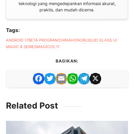
teknologi yang mengedepankan informasi akurat,
praktis, dan mudah dicerna.
Tags:
ANDROID 17
BETA PROGRAM
CHINA
HONOR
LIQUID GLASS UI
MAGIC 8 SERIES
MAGICOS 11
BAGIKAN:
F
T
E
W
T
X
a
w
m
h
el
c
itt
ai
at
e
Related Post
e
er
l
s
gr
b
A
a
o
p
m