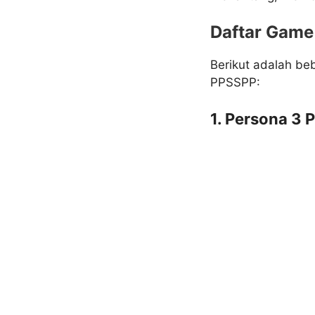
Daftar Game
Berikut adalah be
PPSSPP:
1.
Persona 3 P