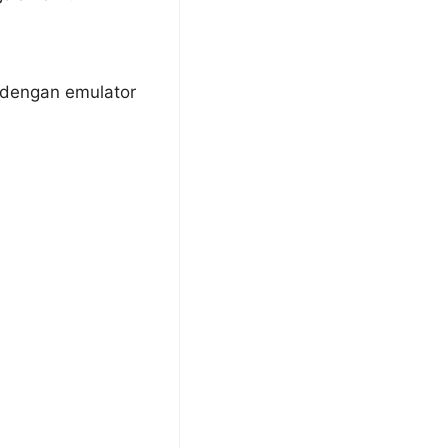
 dengan emulator