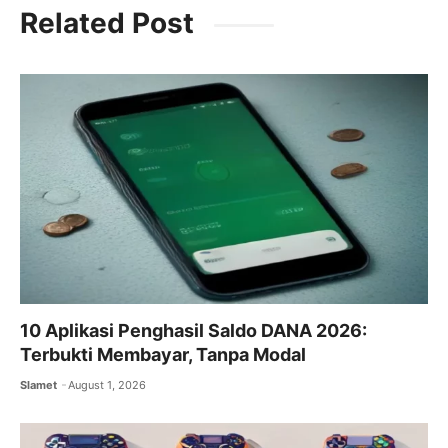
Related Post
e
er
l
s
gr
b
A
a
o
p
m
o
p
k
10 Aplikasi Penghasil Saldo DANA 2026:
Terbukti Membayar, Tanpa Modal
Slamet
August 1, 2026