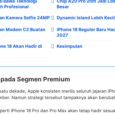
ro Bawa Teknologi
Chip A20 Pro 2nm Jadi Lo
h Profesional
Besar
an Kamera Selfie 24MP
Dynamic Island Lebih Kecil
kan Modem C2 Buatan
iPhone 18 Reguler Baru Ha
2027
ne 18 Akan Hadir di
Kesimpulan
s pada Segmen Premium
satu dekade, Apple konsisten merilis seluruh jajaran iP
mber. Namun strategi tersebut tampaknya akan beruba
erti iPhone 18 Pro dan Pro Max akan tetap hadir sesuai