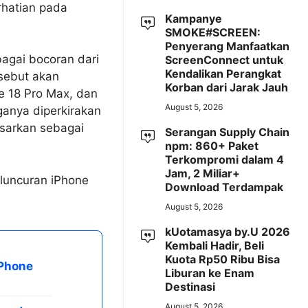
rhatian pada
Kampanye
SMOKE#SCREEN:
Penyerang Manfaatkan
gai bocoran dari
ScreenConnect untuk
Kendalikan Perangkat
isebut akan
Korban dari Jarak Jauh
ne 18 Pro Max, dan
August 5, 2026
ganya diperkirakan
sarkan sebagai
Serangan Supply Chain
npm: 860+ Paket
Terkompromi dalam 4
Jam, 2 Miliar+
eluncuran iPhone
Download Terdampak
August 5, 2026
kUotamasya by.U 2026
Kembali Hadir, Beli
Kuota Rp50 Ribu Bisa
iPhone
Liburan ke Enam
Destinasi
August 5, 2026