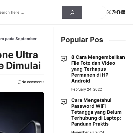
ch
X
Instagra
Facebo
Linke
Popular Pos
ltra pada September
one Ultra
8 Cara Mengembalikan
e Dimulai
File Foto dan Video
yang Terhapus
Permanen di HP
Android
No comments
February 24, 2022
Cara Mengetahui
Password WiFi
Tetangga yang Belum
Terhubung di Laptop:
Panduan Praktis
November 26, 2024