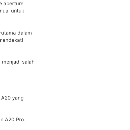
e aperture.
nual untuk
terutama dalam
 mendekati
si menjadi salah
p A20 yang
an A20 Pro.