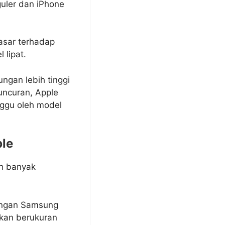
guler dan iPhone
pasar terhadap
 lipat.
ngan lebih tinggi
uncuran, Apple
ggu oleh model
ple
eh banyak
dengan Samsung
rakan berukuran