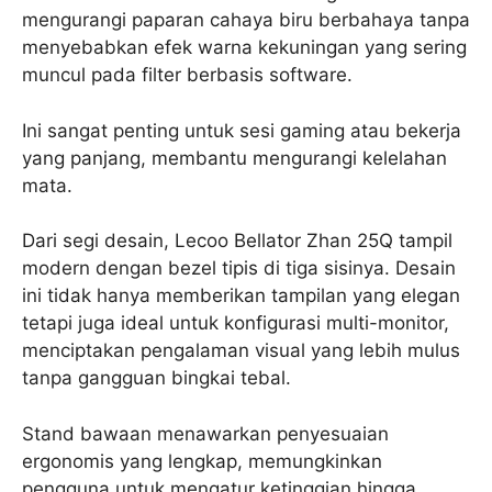
mengurangi paparan cahaya biru berbahaya tanpa
menyebabkan efek warna kekuningan yang sering
muncul pada filter berbasis software.
Ini sangat penting untuk sesi gaming atau bekerja
yang panjang, membantu mengurangi kelelahan
mata.
Dari segi desain, Lecoo Bellator Zhan 25Q tampil
modern dengan bezel tipis di tiga sisinya. Desain
ini tidak hanya memberikan tampilan yang elegan
tetapi juga ideal untuk konfigurasi multi-monitor,
menciptakan pengalaman visual yang lebih mulus
tanpa gangguan bingkai tebal.
Stand bawaan menawarkan penyesuaian
ergonomis yang lengkap, memungkinkan
pengguna untuk mengatur ketinggian hingga