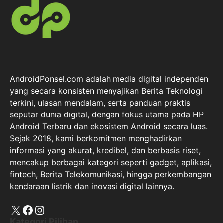
AndroidPonsel.com adalah media digital independen
yang secara konsisten menyajikan Berita Teknologi
terkini, ulasan mendalam, serta panduan praktis
seputar dunia digital, dengan fokus utama pada HP
Android Terbaru dan ekosistem Android secara luas.
Sejak 2018, kami berkomitmen menghadirkan
informasi yang akurat, kredibel, dan berbasis riset,
mencakup berbagai kategori seperti gadget, aplikasi,
fintech, Berita Telekomunikasi, hingga perkembangan
kendaraan listrik dan inovasi digital lainnya.
X
Facebook
Instagram
Kategori Pilihan