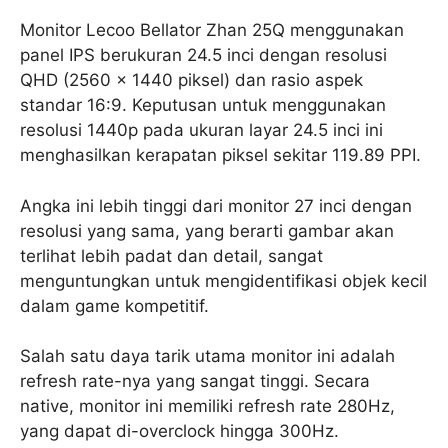
Monitor Lecoo Bellator Zhan 25Q menggunakan
panel IPS berukuran 24.5 inci dengan resolusi
QHD (2560 x 1440 piksel) dan rasio aspek
standar 16:9. Keputusan untuk menggunakan
resolusi 1440p pada ukuran layar 24.5 inci ini
menghasilkan kerapatan piksel sekitar 119.89 PPI.
Angka ini lebih tinggi dari monitor 27 inci dengan
resolusi yang sama, yang berarti gambar akan
terlihat lebih padat dan detail, sangat
menguntungkan untuk mengidentifikasi objek kecil
dalam game kompetitif.
Salah satu daya tarik utama monitor ini adalah
refresh rate-nya yang sangat tinggi. Secara
native, monitor ini memiliki refresh rate 280Hz,
yang dapat di-overclock hingga 300Hz.