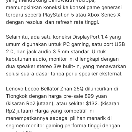
memungkinkan koneksi ke konsol game generasi
terbaru seperti PlayStation 5 atau Xbox Series X
dengan resolusi dan refresh rate tinggi.
Selain itu, ada satu koneksi DisplayPort 1.4 yang
umum digunakan untuk PC gaming, satu port USB
2.0, dan jack audio 3.5mm standar. Untuk
kebutuhan audio, monitor ini dilengkapi dengan
dua speaker stereo 3W built-in, yang menawarkan
solusi suara dasar tanpa perlu speaker eksternal.
Lenovo Lecoo Bellator Zhan 25Q diluncurkan di
Tiongkok dengan harga pre-sale 899 yuan
(kisaran Rp2 jutaan), atau sekitar $132. (kisaran
Rp2 jutaan) Harga yang kompetitif ini
menempatkannya sebagai pilihan menarik di
segmen monitor gaming performa tinggi dengan