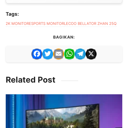
Tags:
2K MONITOR
ESPORTS MONITOR
LECOO BELLATOR ZHAN 25Q
BAGIKAN:
F
T
E
W
T
X
a
w
m
h
el
c
itt
ai
at
e
Related Post
e
er
l
s
gr
b
A
a
o
p
m
o
p
k