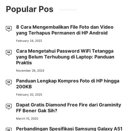
Popular Pos
8 Cara Mengembalikan File Foto dan Video
yang Terhapus Permanen di HP Android
February 24, 2022
Cara Mengetahui Password WiFi Tetangga
yang Belum Terhubung di Laptop: Panduan
Praktis
November 26, 2024
Panduan Lengkap Kompres Foto di HP hingga
200KB
February 20, 2025
Dapat Gratis Diamond Free Fire dari Graminity
FF Bener Gak Sih?
March 10, 2020
Perbandingan Spesifikasi Samsung Galaxy A51