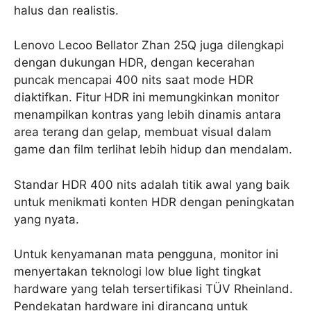
halus dan realistis.
Lenovo Lecoo Bellator Zhan 25Q juga dilengkapi
dengan dukungan HDR, dengan kecerahan
puncak mencapai 400 nits saat mode HDR
diaktifkan. Fitur HDR ini memungkinkan monitor
menampilkan kontras yang lebih dinamis antara
area terang dan gelap, membuat visual dalam
game dan film terlihat lebih hidup dan mendalam.
Standar HDR 400 nits adalah titik awal yang baik
untuk menikmati konten HDR dengan peningkatan
yang nyata.
Untuk kenyamanan mata pengguna, monitor ini
menyertakan teknologi low blue light tingkat
hardware yang telah tersertifikasi TÜV Rheinland.
Pendekatan hardware ini dirancang untuk