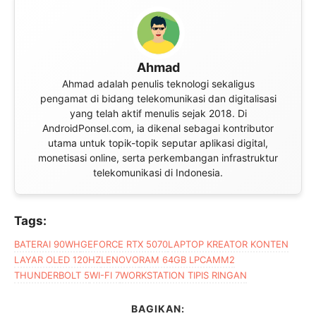
Ahmad
Ahmad adalah penulis teknologi sekaligus
pengamat di bidang telekomunikasi dan digitalisasi
yang telah aktif menulis sejak 2018. Di
AndroidPonsel.com, ia dikenal sebagai kontributor
utama untuk topik-topik seputar aplikasi digital,
monetisasi online, serta perkembangan infrastruktur
telekomunikasi di Indonesia.
Tags:
BATERAI 90WH
GEFORCE RTX 5070
LAPTOP KREATOR KONTEN
LAYAR OLED 120HZ
LENOVO
RAM 64GB LPCAMM2
THUNDERBOLT 5
WI-FI 7
WORKSTATION TIPIS RINGAN
BAGIKAN: