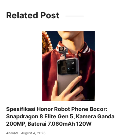
c
itt
ai
at
e
Related Post
e
er
l
s
gr
b
A
a
o
p
m
o
p
k
Spesifikasi Honor Robot Phone Bocor:
Snapdragon 8 Elite Gen 5, Kamera Ganda
200MP, Baterai 7.060mAh 120W
Ahmad
August 4, 2026