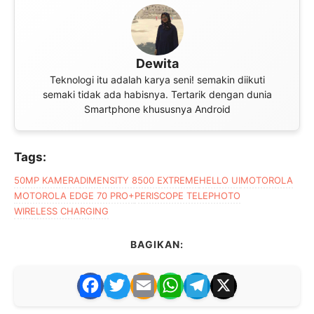
Dewita
Teknologi itu adalah karya seni! semakin diikuti
semaki tidak ada habisnya. Tertarik dengan dunia
Smartphone khususnya Android
Tags:
50MP KAMERA
DIMENSITY 8500 EXTREME
HELLO UI
MOTOROLA
MOTOROLA EDGE 70 PRO+
PERISCOPE TELEPHOTO
WIRELESS CHARGING
BAGIKAN:
F
T
E
W
T
X
a
w
m
h
el