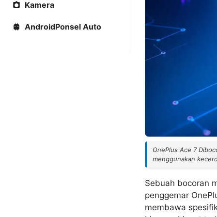
Kamera
AndroidPonsel Auto
OnePlus Ace 7 Diboco
menggunakan kecerda
Sebuah bocoran me
penggemar OnePlus
membawa spesifika