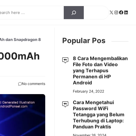
ch
X
Instagra
Facebo
Linke
Popular Pos
Ah dan Snapdragon 8
10000mAh
8 Cara Mengembalikan
File Foto dan Video
yang Terhapus
Permanen di HP
Android
No comments
February 24, 2022
Cara Mengetahui
Password WiFi
Tetangga yang Belum
Terhubung di Laptop:
Panduan Praktis
November 26, 2024