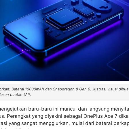
rkan: Baterai 10000mAh dan Snapdragon 8 Gen 6. Ilustrasi visual dibua
san buatan (AI).
ngejutkan baru-baru ini muncul dan langsung menyita
. Perangkat yang diyakini sebagai OnePlus Ace 7 dik
si yang sangat menggiurkan, mulai dari baterai berkap