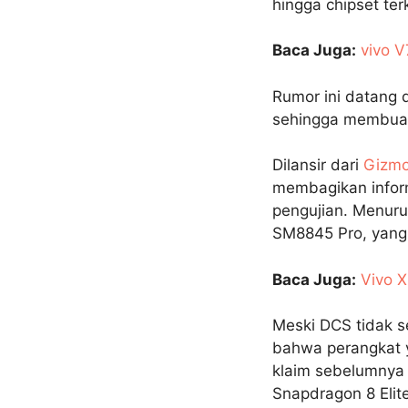
hingga chipset ter
Baca Juga:
vivo V
Rumor ini datang 
sehingga membuat
Dilansir dari
Gizmo
membagikan infor
pengujian. Menurut
SM8845 Pro, yang 
Baca Juga:
Vivo X
Meski DCS tidak s
bahwa perangkat y
klaim sebelumnya
Snapdragon 8 Elit