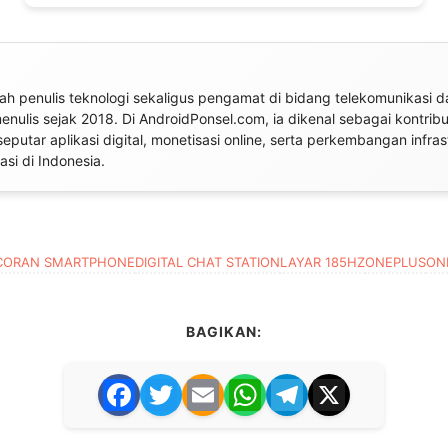
h penulis teknologi sekaligus pengamat di bidang telekomunikasi da
 menulis sejak 2018. Di AndroidPonsel.com, ia dikenal sebagai kontrib
seputar aplikasi digital, monetisasi online, serta perkembangan infras
si di Indonesia.
CORAN SMARTPHONE
DIGITAL CHAT STATION
LAYAR 185HZ
ONEPLUS
ON
BAGIKAN:
F
T
E
W
T
X
a
w
m
h
el