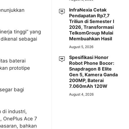
InfraNexia Cetak
enunjukkan
Pendapatan Rp7,7
Triliun di Semester I
2026, Transformasi
erja tinggi” yang
TelkomGroup Mulai
Membuahkan Hasil
 dikenal sebagai
August 5, 2026
Spesifikasi Honor
tas baterai
Robot Phone Bocor:
an prototipe
Snapdragon 8 Elite
Gen 5, Kamera Ganda
200MP, Baterai
7.060mAh 120W
segar bagi
August 4, 2026
di industri,
i, OnePlus Ace 7
 pasaran, bahkan