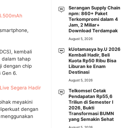
Serangan Supply Chain
npm: 860+ Paket
i 6.500mAh
Terkompromi dalam 4
Jam, 2 Miliar+
 smartphone,
Download Terdampak
August 5, 2026
kUotamasya by.U 2026
 (DCS), kembali
Kembali Hadir, Beli
 dalam tahap
Kuota Rp50 Ribu Bisa
ji dengan chip
Liburan ke Enam
Destinasi
 Gen 6.
August 5, 2026
Live Segera Hadir
Telkomsel Cetak
Pendapatan Rp55,6
Triliun di Semester I
pihak meyakini
2026, Bukti
diperkuat dengan
Transformasi BUMN
n menggunakan
yang Semakin Sehat
August 5, 2026