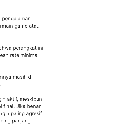
an pengalaman
ermain game atau
ahwa perangkat ini
esh rate minimal
umnya masih di
.
in aktif, meskipun
 final. Jika benar,
in paling agresif
aming panjang.