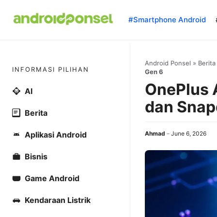
Skip
to
#Smartphone Android
content
Android Ponsel
»
Berita
INFORMASI PILIHAN
Gen 6
OnePlus 
AI
dan Snap
Berita
Aplikasi Android
Ahmad
June 6, 2026
Bisnis
Game Android
Kendaraan Listrik