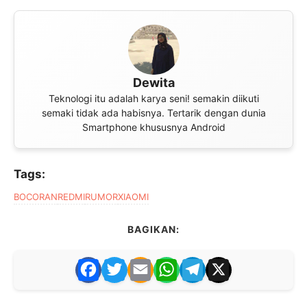
Dewita
Teknologi itu adalah karya seni! semakin diikuti
semaki tidak ada habisnya. Tertarik dengan dunia
Smartphone khususnya Android
Tags:
BOCORAN
REDMI
RUMOR
XIAOMI
BAGIKAN:
F
T
E
W
T
X
a
w
m
h
el