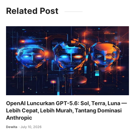
c
itt
ai
at
e
Related Post
e
er
l
s
gr
b
A
a
o
p
m
o
p
k
OpenAI Luncurkan GPT-5.6: Sol, Terra, Luna —
Lebih Cepat, Lebih Murah, Tantang Dominasi
Anthropic
Dewita
July 10, 2026