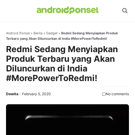
Skip
to
content
Android Ponsel
»
Berita
»
Gadget
»
Redmi Sedang Menyiapkan Produk
Terbaru yang Akan Diluncurkan di India #MorePowerToRedmi!
Redmi Sedang Menyiapkan
Produk Terbaru yang Akan
Diluncurkan di India
#MorePowerToRedmi!
Dewita
February 5, 2020
No comments