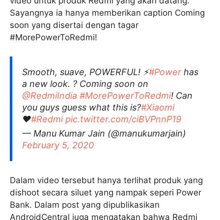
video untuk produk Redmi yang akan datang.
Sayangnya ia hanya memberikan caption Coming
soon yang disertai dengan tagar
#MorePowerToRedmi!
Smooth, suave, POWERFUL! ⚡
#Power
has
a new look. ? Coming soon on
@RedmiIndia
#MorePowerToRedmi
! Can
you guys guess what this is?
#Xiaomi
♥️
#Redmi
pic.twitter.com/ciBVPnnP19
— Manu Kumar Jain (@manukumarjain)
February 5, 2020
Dalam video tersebut hanya terlihat produk yang
dishoot secara siluet yang nampak seperi Power
Bank. Dalam post yang dipublikasikan
AndroidCentral juga mengatakan bahwa Redmi