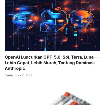
o
p
m
o
p
k
OpenAI Luncurkan GPT-5.6: Sol, Terra, Luna —
Lebih Cepat, Lebih Murah, Tantang Dominasi
Anthropic
Dewita
July 10, 2026