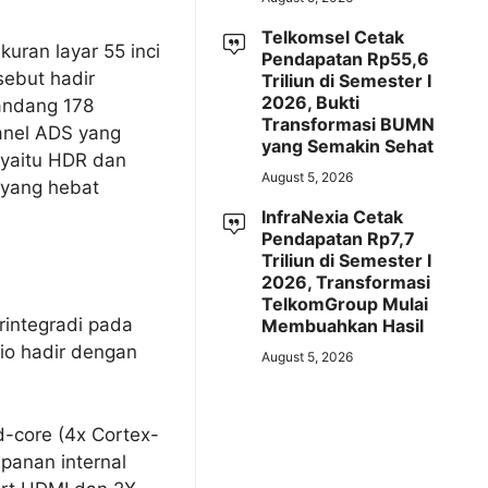
Telkomsel Cetak
ran layar 55 inci
Pendapatan Rp55,6
sebut hadir
Triliun di Semester I
2026, Bukti
andang 178
Transformasi BUMN
panel ADS yang
yang Semakin Sehat
 yaitu HDR dan
August 5, 2026
 yang hebat
InfraNexia Cetak
Pendapatan Rp7,7
Triliun di Semester I
2026, Transformasi
TelkomGroup Mulai
rintegradi pada
Membuahkan Hasil
io hadir dengan
August 5, 2026
d-core (4x Cortex-
anan internal