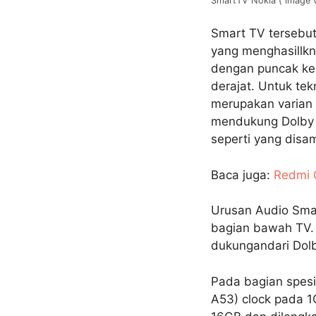
SmartTV Nokia ( image 
Smart TV tersebut
yang menghasillkn
dengan puncak kec
derajat. Untuk tek
merupakan varian 
mendukung Dolby 
seperti yang dis
Baca juga:
Redmi 
Urusan Audio Smar
bagian bawah TV. 
dukungandari Dolb
Pada bagian spesi
A53) clock pada 