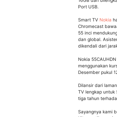
16GB dan dilengka
Port USB.
Smart TV
Nokia
ha
Chromecast bawaan
55 inci mendukung
dan global. Asist
dikendali dari jara
Nokia 55CAUHDN di
menggunakan kurs p
Desember pukul 12
Dilansir dari lama
TV lengkap untuk
tiga tahun terhad
Sayangnya kami b