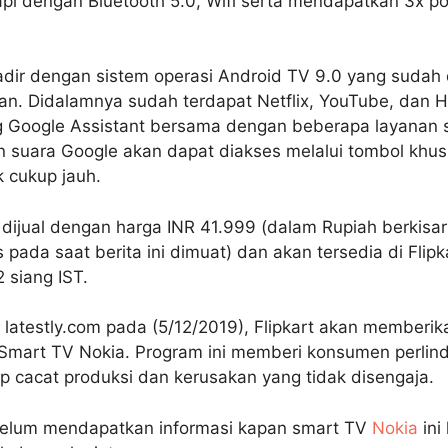
pi dengan Bluetooth 5.0, Wifi serta mendapatkan 3x p
dir dengan sistem operasi Android TV 9.0 yang sudah 
. Didalamnya sudah terdapat Netflix, YouTube, dan H
 Google Assistant bersama dengan beberapa layanan s
en suara Google akan dapat diakses melalui tombol khu
k cukup jauh.
jual dengan harga INR 41.999 (dalam Rupiah berkisar 
ada saat berita ini dimuat) dan akan tersedia di Flipk
 siang IST.
n latestly.com pada (5/12/2019), Flipkart akan memberi
 Smart TV Nokia. Program ini memberi konsumen perli
ap cacat produksi dan kerusakan yang tidak disengaja.
elum mendapatkan informasi kapan smart TV
Nokia
ini 