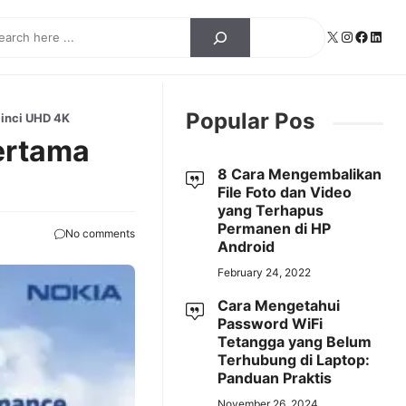
ch
X
Instagra
Facebo
Linke
Popular Pos
 inci UHD 4K
ertama
8 Cara Mengembalikan
File Foto dan Video
yang Terhapus
Permanen di HP
No comments
Android
February 24, 2022
Cara Mengetahui
Password WiFi
Tetangga yang Belum
Terhubung di Laptop:
Panduan Praktis
November 26, 2024