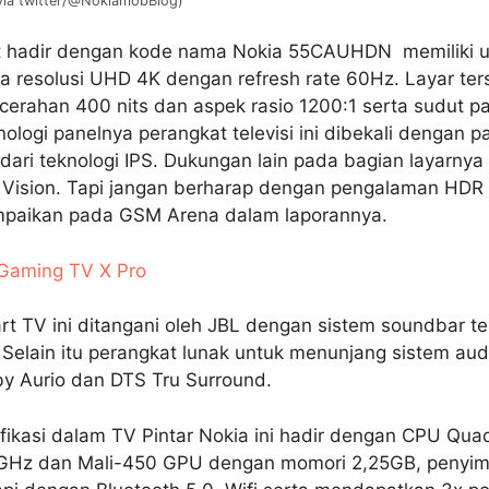
via twitter/@NokiamobBlog)
 hadir dengan kode nama Nokia 55CAUHDN memiliki uku
a resolusi UHD 4K dengan refresh rate 60Hz. Layar ter
erahan 400 nits dan aspek rasio 1200:1 serta sudut p
nologi panelnya perangkat televisi ini dibekali dengan 
dari teknologi IPS. Dukungan lain pada bagian layarnya
Vision. Tapi jangan berharap dengan pengalaman HDR
ampaikan pada GSM Arena dalam laporannya.
Gaming TV X Pro
t TV ini ditangani oleh JBL dengan sistem soundbar te
Selain itu perangkat lunak untuk menunjang sistem aud
y Aurio dan DTS Tru Surround.
fikasi dalam TV Pintar Nokia ini hadir dengan CPU Qua
1GHz dan Mali-450 GPU dengan momori 2,25GB, penyimp