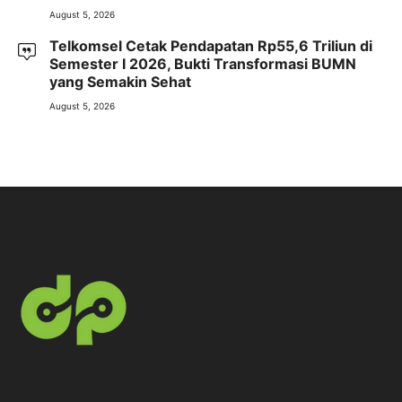
August 5, 2026
Telkomsel Cetak Pendapatan Rp55,6 Triliun di
Semester I 2026, Bukti Transformasi BUMN
yang Semakin Sehat
August 5, 2026