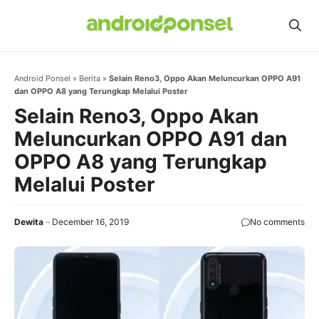
Skip
to
content
Android Ponsel
»
Berita
»
Selain Reno3, Oppo Akan Meluncurkan OPPO A91
dan OPPO A8 yang Terungkap Melalui Poster
Selain Reno3, Oppo Akan
Meluncurkan OPPO A91 dan
OPPO A8 yang Terungkap
Melalui Poster
Dewita
December 16, 2019
No comments