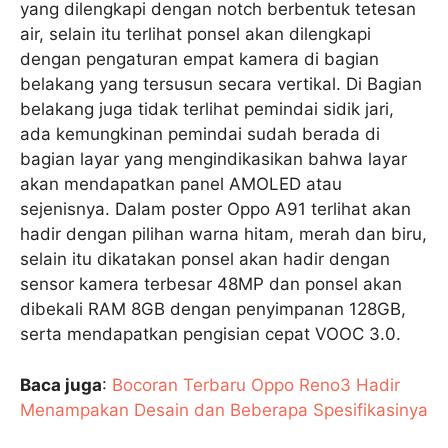
yang dilengkapi dengan notch berbentuk tetesan
air, selain itu terlihat ponsel akan dilengkapi
dengan pengaturan empat kamera di bagian
belakang yang tersusun secara vertikal. Di Bagian
belakang juga tidak terlihat pemindai sidik jari,
ada kemungkinan pemindai sudah berada di
bagian layar yang mengindikasikan bahwa layar
akan mendapatkan panel AMOLED atau
sejenisnya. Dalam poster Oppo A91 terlihat akan
hadir dengan pilihan warna hitam, merah dan biru,
selain itu dikatakan ponsel akan hadir dengan
sensor kamera terbesar 48MP dan ponsel akan
dibekali RAM 8GB dengan penyimpanan 128GB,
serta mendapatkan pengisian cepat VOOC 3.0.
Baca juga
:
Bocoran Terbaru Oppo Reno3 Hadir
Menampakan Desain dan Beberapa Spesifikasinya