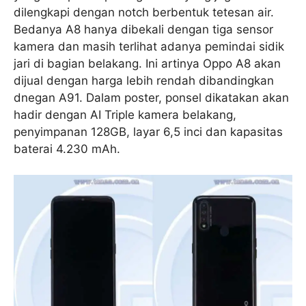
dilengkapi dengan notch berbentuk tetesan air.
Bedanya A8 hanya dibekali dengan tiga sensor
kamera dan masih terlihat adanya pemindai sidik
jari di bagian belakang. Ini artinya Oppo A8 akan
dijual dengan harga lebih rendah dibandingkan
dnegan A91. Dalam poster, ponsel dikatakan akan
hadir dengan AI Triple kamera belakang,
penyimpanan 128GB, layar 6,5 inci dan kapasitas
baterai 4.230 mAh.