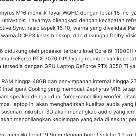
ephyrus M16 memiliki layar WQHD dengan lebar 16 inci 
i ultra-tipis. Layarnya dilengkapi dengan kecepatan ref
tive Sync, rasio aspek 16:10, warna yang divalidasi Pa
 warna DCI-P3 kelas bioskop, dan dukungan Dolby Visi
 didukung oleh prosesor terbaru Intel Core i9-11900H 
sama GeForce RTX 3070 GPU yang memberikan kecepata
a tersedia dengan GPU Laptop GeForce RTX 3050 Ti ya
ki RAM hingga 48GB dan penyimpanan internal hingga 2
 Intelligent Cooling yang membuat Zephyrus M16 tetap 
nam speaker dengan dual force-cancelling woofer, dit
mos, laptop ini akan menghadirkan kualitas audia yang 
, susunan mikrofon 3D akan menangkap audio yang jern
h akan menghilangkan kebisingan yang ada di sekitar p
a memiliki tebal 19.9mm dengan bobot sekitar 1.9 kg. L