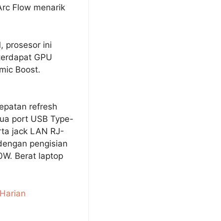
Arc Flow menarik
 prosesor ini
terdapat GPU
mic Boost.
patan refresh
 dua port USB Type-
ta jack LAN RJ-
 dengan pengisian
W. Berat laptop
 Harian