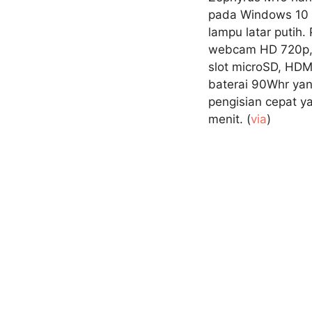
pada Windows 10 P
lampu latar putih.
webcam HD 720p, s
slot microSD, HD
baterai 90Whr yan
pengisian cepat 
menit. (
via
)