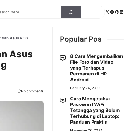
ch
X
Instagra
Facebo
Linke
Popular Pos
7 dan Asus ROG
an Asus
8 Cara Mengembalikan
ng
File Foto dan Video
yang Terhapus
Permanen di HP
Android
February 24, 2022
No comments
Cara Mengetahui
Password WiFi
Tetangga yang Belum
Terhubung di Laptop:
Panduan Praktis
November 26, 2024