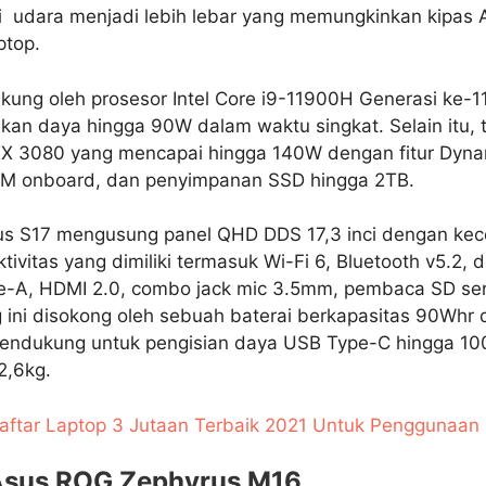
 udara menjadi lebih lebar yang memungkinkan kipas 
ptop.
ung oleh prosesor Intel Core i9-11900H Generasi ke-11,
n daya hingga 90W dalam waktu singkat. Selain itu, 
TX 3080 yang mencapai hingga 140W dengan fitur Dyna
M onboard, dan penyimpanan SSD hingga 2TB.
s S17 mengusung panel QHD DDS 17,3 inci dengan kece
tivitas yang dimiliki termasuk Wi-Fi 6, Bluetooth v5.2,
e-A, HDMI 2.0, combo jack mic 3.5mm, pembaca SD ser
 ini disokong oleh sebuah baterai berkapasitas 90Whr
endukung untuk pengisian daya USB Type-C hingga 100
2,6kg.
Daftar Laptop 3 Jutaan Terbaik 2021 Untuk Penggunaan
 Asus ROG Zephyrus M16