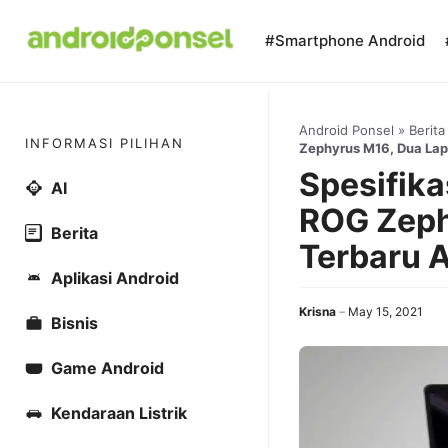
Skip
to
#Smartphone Android
content
Android Ponsel
»
Berita
INFORMASI PILIHAN
Zephyrus M16, Dua Lap
Spesifik
AI
ROG Zeph
Berita
Terbaru 
Aplikasi Android
Krisna
May 15, 2021
Bisnis
Game Android
Kendaraan Listrik