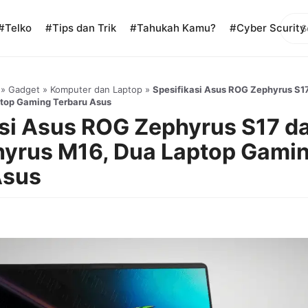
Sear
#Telko
#Tips dan Trik
#Tahukah Kamu?
#Cyber Scurity
»
Gadget
»
Komputer dan Laptop
»
Spesifikasi Asus ROG Zephyrus S1
top Gaming Terbaru Asus
asi Asus ROG Zephyrus S17 d
yrus M16, Dua Laptop Gami
Asus