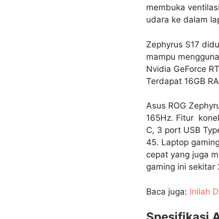
membuka ventilasi
udara ke dalam la
Zephyrus S17 diduk
mampu menggunaka
Nvidia GeForce R
Terdapat 16GB RA
Asus ROG Zephyru
165Hz. Fitur konek
C, 3 port USB Typ
45. Laptop gaming
cepat yang juga m
gaming ini sekitar 
Baca juga:
Inilah 
Spesifikasi