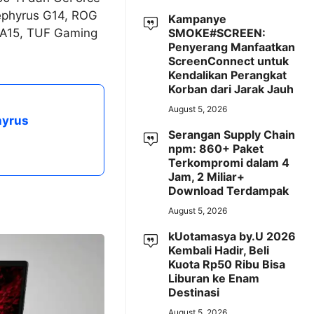
ephyrus G14, ROG
Kampanye
 A15, TUF Gaming
SMOKE#SCREEN:
Penyerang Manfaatkan
ScreenConnect untuk
Kendalikan Perangkat
Korban dari Jarak Jauh
August 5, 2026
hyrus
Serangan Supply Chain
npm: 860+ Paket
Terkompromi dalam 4
Jam, 2 Miliar+
Download Terdampak
August 5, 2026
kUotamasya by.U 2026
Kembali Hadir, Beli
Kuota Rp50 Ribu Bisa
Liburan ke Enam
Destinasi
August 5, 2026