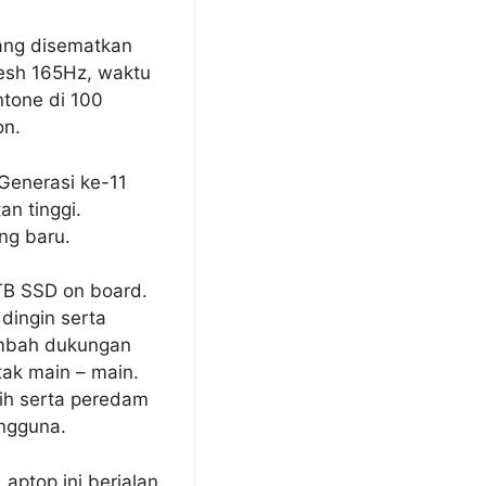
yang disematkan
resh 165Hz, waktu
ntone di 100
on.
Generasi ke-11
n tinggi.
ng baru.
TB SSD on board.
dingin serta
ambah dukungan
tak main – main.
ih serta peredam
engguna.
aptop ini berjalan