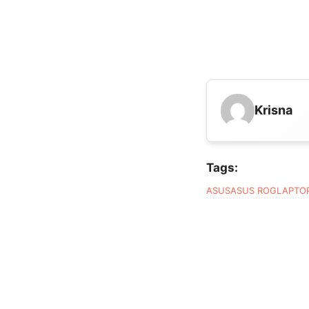
Krisna
Tags:
ASUS
ASUS ROG
LAPTO