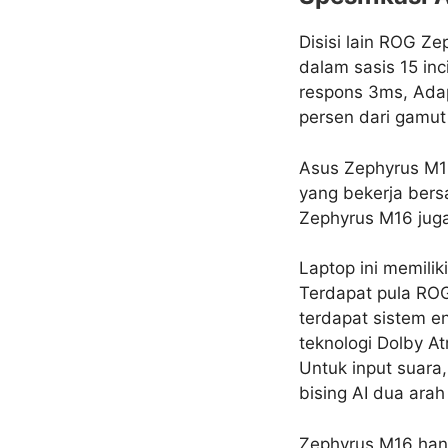
Disisi lain ROG Z
dalam sasis 15 inc
respons 3ms, Adap
persen dari gamut
Asus Zephyrus M16
yang bekerja ber
Zephyrus M16 jug
Laptop ini memili
Terdapat pula ROG
terdapat sistem e
teknologi Dolby At
Untuk input suara
bising AI dua ara
Zephyrus M16 hany