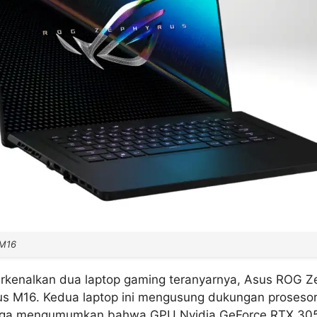
 M16
rkenalkan dua laptop gaming teranyarnya, Asus ROG Z
 M16. Kedua laptop ini mengusung dukungan prosesor s
uga mengumumkan bahwa GPU Nvidia GeForce RTX 305