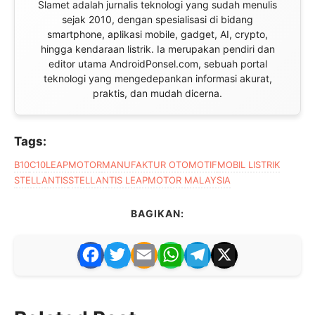
Slamet adalah jurnalis teknologi yang sudah menulis
sejak 2010, dengan spesialisasi di bidang
smartphone, aplikasi mobile, gadget, AI, crypto,
hingga kendaraan listrik. Ia merupakan pendiri dan
editor utama AndroidPonsel.com, sebuah portal
teknologi yang mengedepankan informasi akurat,
praktis, dan mudah dicerna.
Tags:
B10
C10
LEAPMOTOR
MANUFAKTUR OTOMOTIF
MOBIL LISTRIK
STELLANTIS
STELLANTIS LEAPMOTOR MALAYSIA
BAGIKAN:
F
T
E
W
T
X
a
w
m
h
el
c
itt
ai
at
e