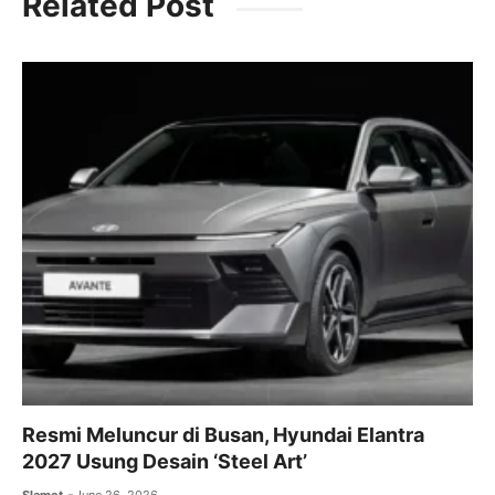
Related Post
e
er
l
s
gr
b
A
a
o
p
m
o
p
k
Resmi Meluncur di Busan, Hyundai Elantra
2027 Usung Desain ‘Steel Art’
Slamet
June 26, 2026