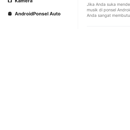
Kamera
Jika Anda suka mend
musik di ponsel Andro
AndroidPonsel Auto
Anda sangat membut
aplikasi pemutar musik 