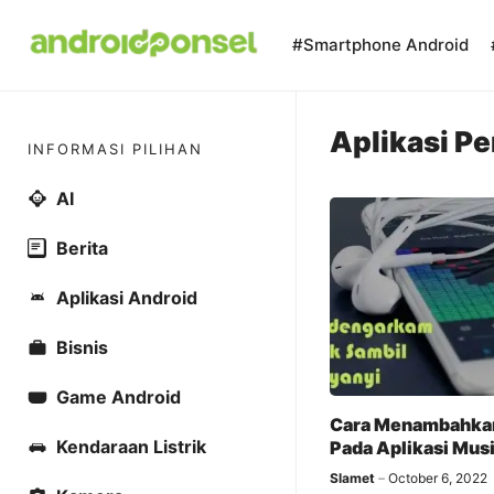
Skip
to
#Smartphone Android
content
Aplikasi P
INFORMASI PILIHAN
AI
Berita
Aplikasi Android
Bisnis
Game Android
Cara Menambahkan
Kendaraan Listrik
Pada Aplikasi Mus
Slamet
October 6, 2022