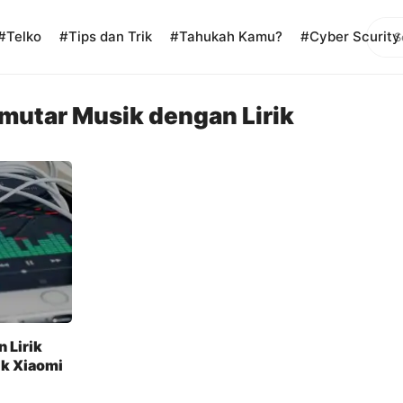
Sear
#Telko
#Tips dan Trik
#Tahukah Kamu?
#Cyber Scurity
emutar Musik dengan Lirik
 Lirik
ik Xiaomi