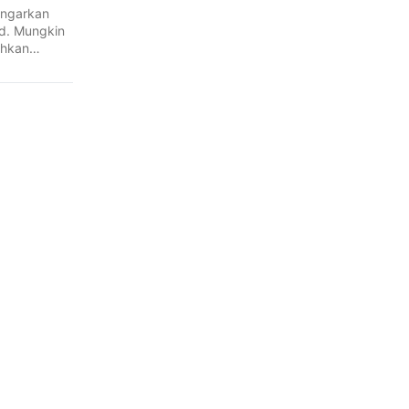
engarkan
id. Mungkin
uhkan
...