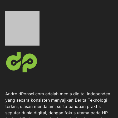
AndroidPonsel.com adalah media digital independen
yang secara konsisten menyajikan Berita Teknologi
terkini, ulasan mendalam, serta panduan praktis
seputar dunia digital, dengan fokus utama pada HP
Android Terbaru dan ekosistem Android secara luas.
Sejak 2018, kami berkomitmen menghadirkan
informasi yang akurat, kredibel, dan berbasis riset,
mencakup berbagai kategori seperti gadget, aplikasi,
fintech, Berita Telekomunikasi, hingga perkembangan