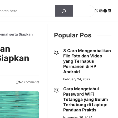
ch
X
Instagra
Facebo
Linke
Popular Pos
rmal serta Siapkan
kan
8 Cara Mengembalikan
Siapkan
File Foto dan Video
yang Terhapus
Permanen di HP
Android
February 24, 2022
No comments
Cara Mengetahui
Password WiFi
Tetangga yang Belum
Terhubung di Laptop:
Panduan Praktis
November 26, 2024