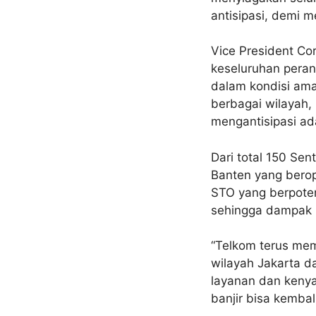
antisipasi, demi 
Vice President C
keseluruhan peran
dalam kondisi ama
berbagai wilayah
mengantisipasi ada
Dari total 150 Se
Banten yang berop
STO yang berpoten
sehingga dampak b
“Telkom terus mem
wilayah Jakarta da
layanan dan keny
banjir bisa kembali