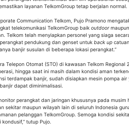
memastikan layanan TelkomGroup tetap berjalan normal.
orporate Communication Telkom, Pujo Pramono mengata
gkat telekomunikasi TelkomGroup baik
outdoor
maupu
n. Telkom telah menyiapkan personel yang siaga secara
, perangkat pendukung dan genset untuk
back
up
catuan 
nya banjir susulan di beberapa lokasi perangkat.”
ntra Telepon Otomat (STO) di kawasan Telkom Regional
erasi, hingga saat ini masih dalam kondisi aman terken
si terdampak banjir, sudah disiapkan mesin pompa ai
anjir dapat diminimalisasi.
onitor perangkat dan jaringan khususnya pada musim huj
n sekitar maupun wilayah lain di seluruh Indonesia gun
amanan pelanggan TelkomGroup. Semoga kondisi sekit
 kondusif,” tutup Pujo.