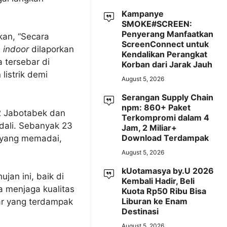
Kampanye
SMOKE#SCREEN:
Penyerang Manfaatkan
kan, “Secara
ScreenConnect untuk
n
indoor
dilaporkan
Kendalikan Perangkat
 tersebar di
Korban dari Jarak Jauh
listrik demi
August 5, 2026
Serangan Supply Chain
npm: 860+ Paket
 2 Jabotabek dan
Terkompromi dalam 4
dali. Sebanyak 23
Jam, 2 Miliar+
Download Terdampak
r yang memadai,
August 5, 2026
kUotamasya by.U 2026
an ini, baik di
Kembali Hadir, Beli
a menjaga kualitas
Kuota Rp50 Ribu Bisa
Liburan ke Enam
ar yang terdampak
Destinasi
August 5, 2026