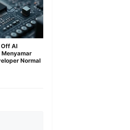
 Off AI
m Menyamar
veloper Normal