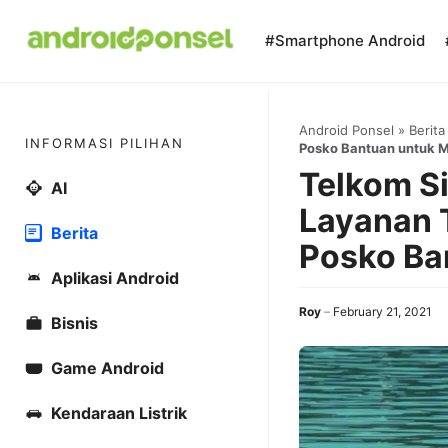
Skip
to
#Smartphone Android
content
Android Ponsel
»
Berita
INFORMASI PILIHAN
Posko Bantuan untuk 
Telkom S
AI
Layanan T
Berita
Posko Ba
Aplikasi Android
Roy
February 21, 2021
Bisnis
Game Android
Kendaraan Listrik