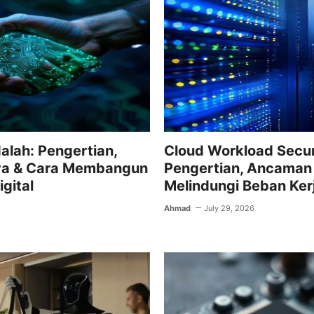
dalah: Pengertian,
Cloud Workload Secur
nya & Cara Membangun
Pengertian, Ancaman 
gital
Melindungi Beban Kerj
Ahmad
July 29, 2026