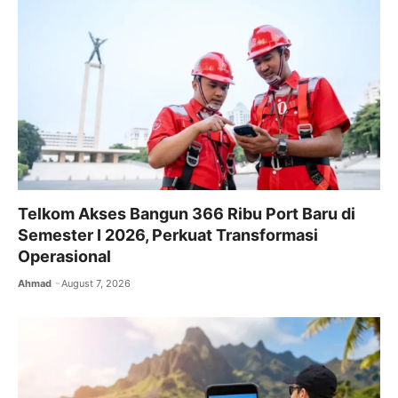
o
p
m
o
p
k
Telkom Akses Bangun 366 Ribu Port Baru di
Semester I 2026, Perkuat Transformasi
Operasional
Ahmad
August 7, 2026