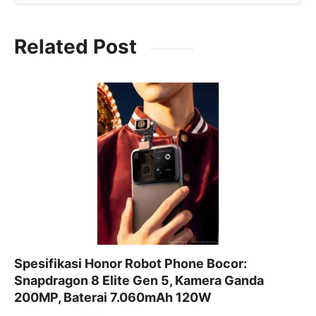
a
w
m
h
el
c
itt
ai
at
e
Related Post
e
er
l
s
gr
b
A
a
o
p
m
o
p
k
Spesifikasi Honor Robot Phone Bocor:
Snapdragon 8 Elite Gen 5, Kamera Ganda
200MP, Baterai 7.060mAh 120W