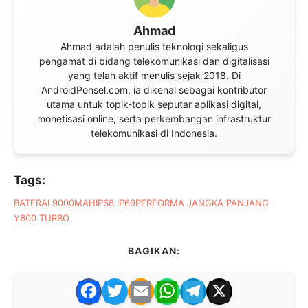
Ahmad
Ahmad adalah penulis teknologi sekaligus
pengamat di bidang telekomunikasi dan digitalisasi
yang telah aktif menulis sejak 2018. Di
AndroidPonsel.com, ia dikenal sebagai kontributor
utama untuk topik-topik seputar aplikasi digital,
monetisasi online, serta perkembangan infrastruktur
telekomunikasi di Indonesia.
Tags:
BATERAI 9000MAH
IP68 IP69
PERFORMA JANGKA PANJANG
Y600 TURBO
BAGIKAN:
F
T
E
W
T
X