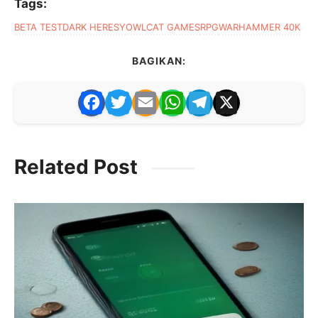
Tags:
BETA TEST
DARK HERESY
OWLCAT GAMES
RPG
WARHAMMER 40K
BAGIKAN:
F
T
E
W
T
X
a
w
m
h
el
c
itt
ai
at
e
Related Post
e
er
l
s
gr
b
A
a
o
p
m
o
p
k