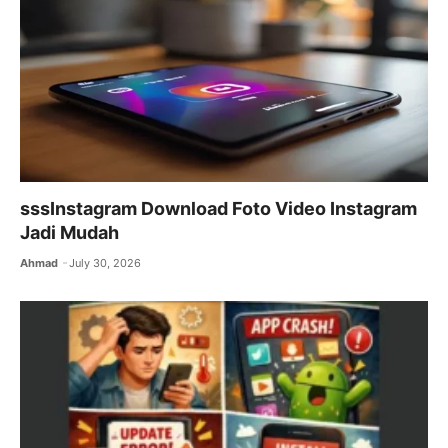
o
p
k
sssInstagram Download Foto Video Instagram
Jadi Mudah
Ahmad
July 30, 2026