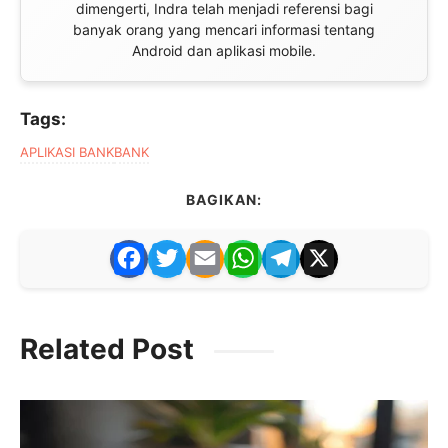
dimengerti, Indra telah menjadi referensi bagi
banyak orang yang mencari informasi tentang
Android dan aplikasi mobile.
Tags:
APLIKASI BANK
BANK
BAGIKAN:
F
T
E
W
T
X
a
w
m
h
el
c
itt
ai
at
e
Related Post
e
er
l
s
gr
b
A
a
o
p
m