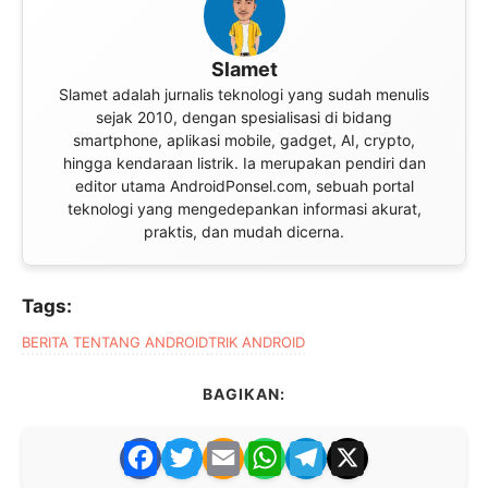
Slamet
Slamet adalah jurnalis teknologi yang sudah menulis
sejak 2010, dengan spesialisasi di bidang
smartphone, aplikasi mobile, gadget, AI, crypto,
hingga kendaraan listrik. Ia merupakan pendiri dan
editor utama AndroidPonsel.com, sebuah portal
teknologi yang mengedepankan informasi akurat,
praktis, dan mudah dicerna.
Tags:
BERITA TENTANG ANDROID
TRIK ANDROID
BAGIKAN:
F
T
E
W
T
X