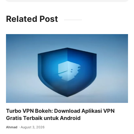
a
w
m
h
el
c
itt
ai
at
e
Related Post
e
er
l
s
gr
b
A
a
o
p
m
o
p
k
Turbo VPN Bokeh: Download Aplikasi VPN
Gratis Terbaik untuk Android
Ahmad
August 3, 2026