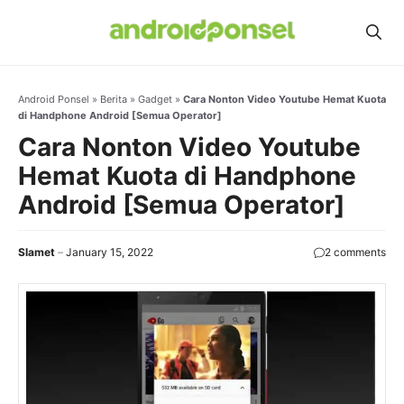
Skip
to
content
Android Ponsel
»
Berita
»
Gadget
»
Cara Nonton Video Youtube Hemat Kuota
di Handphone Android [Semua Operator]
Cara Nonton Video Youtube
Hemat Kuota di Handphone
Android [Semua Operator]
Slamet
January 15, 2022
2 comments