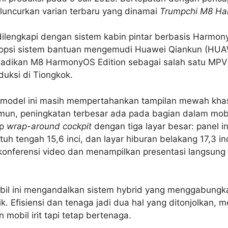
uncurkan varian terbaru yang dinamai
Trumpchi M8 Ha
 dilengkapi dengan sistem kabin pintar berbasis Harmo
opsi sistem bantuan mengemudi Huawei Qiankun (HU
jadikan M8 HarmonyOS Edition sebagai salah satu MPV 
duksi di Tiongkok.
, model ini masih mempertahankan tampilan mewah kha
mun, peningkatan terbesar ada pada bagian dalam mobi
ep
wrap-around cockpit
dengan tiga layar besar: panel in
entuh tengah 15,6 inci, dan layar hiburan belakang 17,3 i
onferensi video dan menampilkan presentasi langsung
bil ini mengandalkan sistem hybrid yang menggabungk
ik. Efisiensi dan tenaga jadi dua hal yang ditonjolkan,
 mobil irit tapi tetap bertenaga.