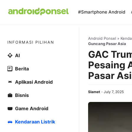
Skip
to
#Smartphone Android
content
Android Ponsel
»
Kendar
INFORMASI PILIHAN
Guncang Pasar Asia
GAC Trum
AI
Pesaing A
Berita
Pasar As
Aplikasi Android
Slamet
July 7, 2025
Bisnis
Game Android
Kendaraan Listrik