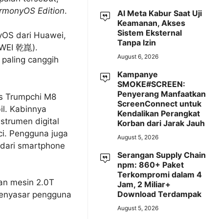
rmonyOS Edition
.
AI Meta Kabur Saat Uji
Keamanan, Akses
Sistem Eksternal
nyOS dari Huawei,
Tanpa Izin
AWEI 乾崑).
August 6, 2026
paling canggih
Kampanye
SMOKE#SCREEN:
Penyerang Manfaatkan
s Trumpchi M8
ScreenConnect untuk
l. Kabinnya
Kendalikan Perangkat
strumen digital
Korban dari Jarak Jauh
nci. Pengguna juga
August 5, 2026
 dari smartphone
Serangan Supply Chain
npm: 860+ Paket
Terkompromi dalam 4
an mesin 2.0T
Jam, 2 Miliar+
Download Terdampak
 menyasar pengguna
August 5, 2026