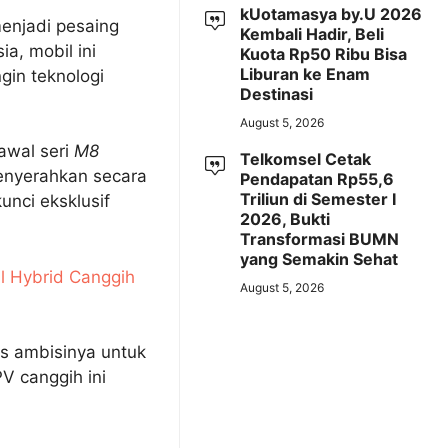
kUotamasya by.U 2026
enjadi pesaing
Kembali Hadir, Beli
a, mobil ini
Kuota Rp50 Ribu Bisa
Liburan ke Enam
gin teknologi
Destinasi
August 5, 2026
awal seri
M8
Telkomsel Cetak
enyerahkan secara
Pendapatan Rp55,6
Triliun di Semester I
kunci eksklusif
2026, Bukti
Transformasi BUMN
yang Semakin Sehat
l Hybrid Canggih
August 5, 2026
s ambisinya untuk
V canggih ini