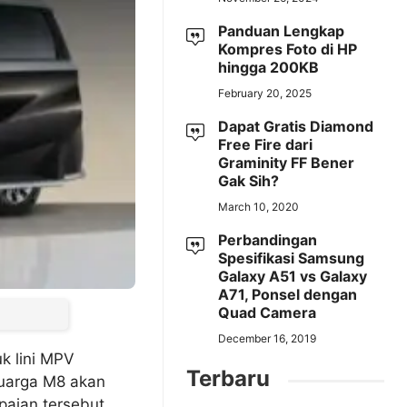
Panduan Lengkap
Kompres Foto di HP
hingga 200KB
February 20, 2025
Dapat Gratis Diamond
Free Fire dari
Graminity FF Bener
Gak Sih?
March 10, 2020
Perbandingan
Spesifikasi Samsung
Galaxy A51 vs Galaxy
A71, Ponsel dengan
Quad Camera
December 16, 2019
k lini MPV
Terbaru
luarga M8 akan
paian tersebut,