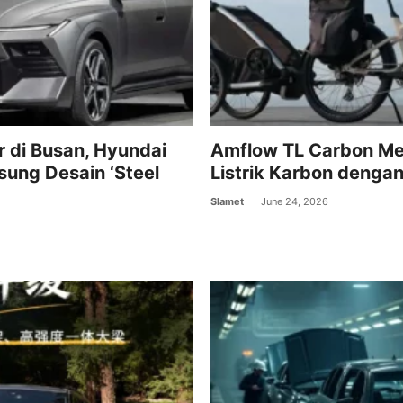
k
 di Busan, Hyundai
Amflow TL Carbon Me
sung Desain ‘Steel
Listrik Karbon denga
Slamet
June 24, 2026