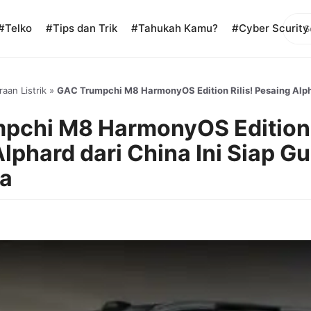
Sear
#Telko
#Tips dan Trik
#Tahukah Kamu?
#Cyber Scurity
aan Listrik
»
GAC Trumpchi M8 HarmonyOS Edition Rilis! Pesaing Alpha
pchi M8 HarmonyOS Edition R
lphard dari China Ini Siap G
ia