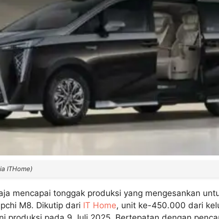
via ITHome)
aja mencapai tonggak produksi yang mengesankan untu
chi M8. Dikutip dari
IT Home
, unit ke-450.000 dari ke
lini produksi pada 9 Juli 2025. Bertepatan dengan penca