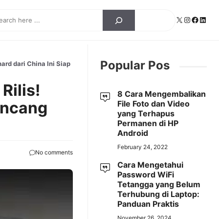
ch
X
Instagra
Facebo
Linke
Popular Pos
rd dari China Ini Siap
ilis!
8 Cara Mengembalikan
uncang
File Foto dan Video
yang Terhapus
Permanen di HP
Android
February 24, 2022
No comments
Cara Mengetahui
Password WiFi
Tetangga yang Belum
Terhubung di Laptop:
Panduan Praktis
November 26, 2024