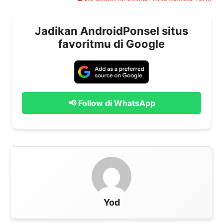
Jadikan AndroidPonsel situs
favoritmu di Google
📢 Follow di WhatsApp
Yod