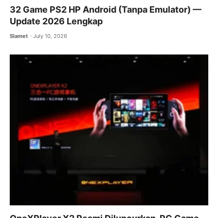
32 Game PS2 HP Android (Tanpa Emulator) —
Update 2026 Lengkap
Slamet
July 10, 2026