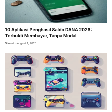
10 Aplikasi Penghasil Saldo DANA 2026:
Terbukti Membayar, Tanpa Modal
Slamet
August 1, 2026