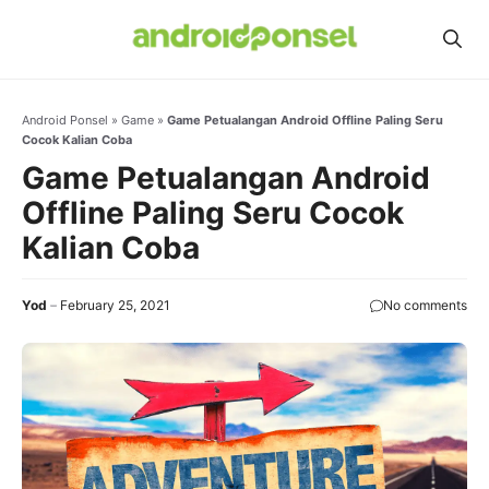
Skip
to
content
Android Ponsel
»
Game
»
Game Petualangan Android Offline Paling Seru
Cocok Kalian Coba
Game Petualangan Android
Offline Paling Seru Cocok
Kalian Coba
Yod
February 25, 2021
No comments