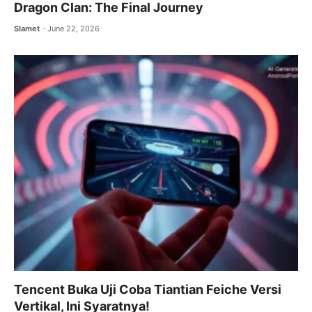
Dragon Clan: The Final Journey
Slamet
June 22, 2026
Tencent Buka Uji Coba Tiantian Feiche Versi
Vertikal, Ini Syaratnya!