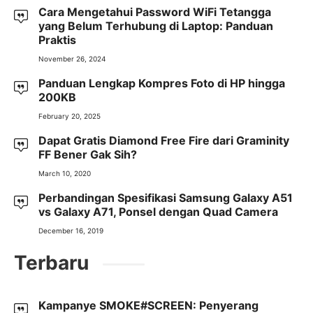
Cara Mengetahui Password WiFi Tetangga
yang Belum Terhubung di Laptop: Panduan
Praktis
November 26, 2024
Panduan Lengkap Kompres Foto di HP hingga
200KB
February 20, 2025
Dapat Gratis Diamond Free Fire dari Graminity
FF Bener Gak Sih?
March 10, 2020
Perbandingan Spesifikasi Samsung Galaxy A51
vs Galaxy A71, Ponsel dengan Quad Camera
December 16, 2019
Terbaru
Kampanye SMOKE#SCREEN: Penyerang