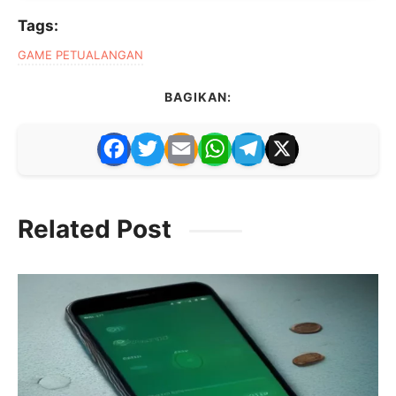
Tags:
GAME PETUALANGAN
BAGIKAN:
F
T
E
W
T
X
a
w
m
h
el
c
itt
ai
at
e
Related Post
e
er
l
s
gr
b
A
a
o
p
m
o
p
k