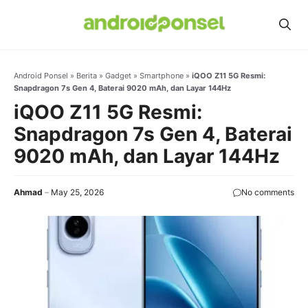
Skip
to
content
Android Ponsel
»
Berita
»
Gadget
»
Smartphone
»
iQOO Z11 5G Resmi:
Snapdragon 7s Gen 4, Baterai 9020 mAh, dan Layar 144Hz
iQOO Z11 5G Resmi:
Snapdragon 7s Gen 4, Baterai
9020 mAh, dan Layar 144Hz
Ahmad
May 25, 2026
No comments