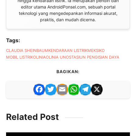
hingga kendaraan listrik. Ia merupakan pendiri dan
editor utama AndroidPonsel.com, sebuah portal
teknologi yang mengedepankan informasi akurat,
praktis, dan mudah dicerna.
Tags:
CLAUDIA SHEINBAUM
KENDARAAN LISTRIK
MEKSIKO
MOBIL LISTRIK
OLINIA
OLINIA UNO
STASIUN PENGISIAN DAYA
BAGIKAN:
F
T
E
W
T
X
a
w
m
h
el
c
itt
ai
at
e
Related Post
e
er
l
s
gr
b
A
a