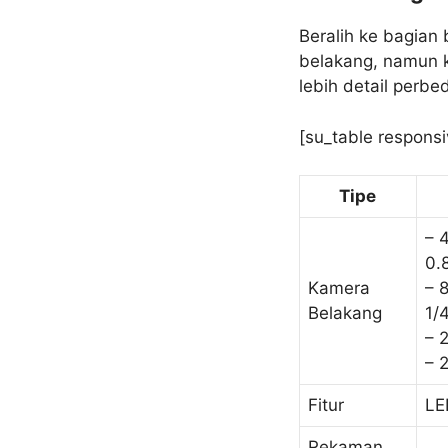
Beralih ke bagian
belakang, namun k
lebih detail perbe
[su_table responsi
Tipe
– 
0.
Kamera
– 8
Belakang
1/
– 
– 2
Fitur
LE
Rekaman