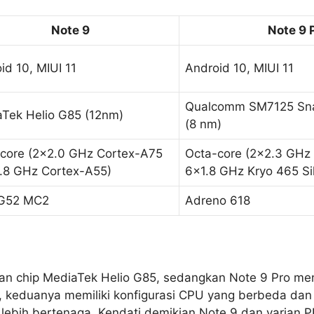
Note 9
Note 9 
id 10, MIUI 11
Android 10, MIUI 11
Qualcomm SM7125 Sn
Tek Helio G85 (12nm)
(8 nm)
core (2×2.0 GHz Cortex-A75
Octa-core (2×2.3 GHz
.8 GHz Cortex-A55)
6×1.8 GHz Kryo 465 Sil
-G52 MC2
Adreno 618
an chip MediaTek Helio G85, sedangkan Note 9 Pro me
 keduanya memiliki konfigurasi CPU yang berbeda dan
ebih bertenaga. Kendati demikian Note 9 dan varian 