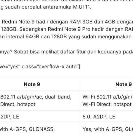
g sudah berbalut antaramuka MIUI 11.
, Redmi Note 9 hadir dengan RAM 3GB dan 4GB denga
n 128GB. Sedangkan Redmi Note 9 Pro hadir dengan R
an internal 64GB dan 128GB yang sudah menggunakan t
ya? Sobat bisa melihat daftar fitur dari keduanya pada 
ve=”yes” class=”overflow-x:auto”]
Note 9
Note 9
 802.11 a/b/g/n/ac, dual-band,
Wi-Fi 802.11 a/b/g/n
 Direct, hotspot
Wi-Fi Direct, hotspot
A2DP, LE
5.0, A2DP, LE
with A-GPS, GLONASS,
Yes, with A-GPS, G