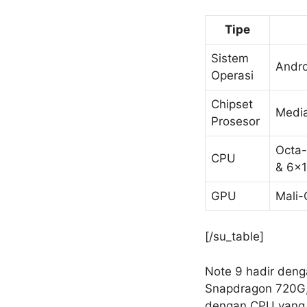
Tipe
Sistem
Andro
Operasi
Chipset
Media
Prosesor
Octa-
CPU
& 6×1
GPU
Mali
[/su_table]
Note 9 hadir deng
Snapdragon 720G,
dengan CPU yang l