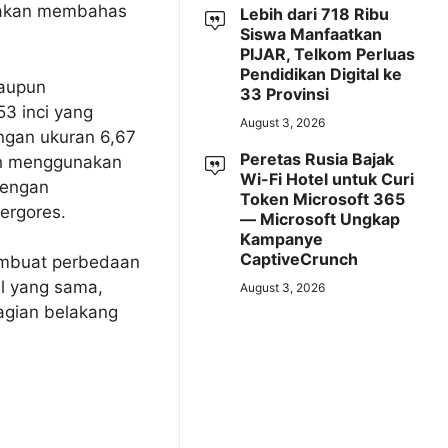
a akan membahas
Lebih dari 718 Ribu
Siswa Manfaatkan
PIJAR, Telkom Perluas
Pendidikan Digital ke
laupun
33 Provinsi
53 inci yang
August 3, 2026
ngan ukuran 6,67
Peretas Rusia Bajak
sih menggunakan
Wi-Fi Hotel untuk Curi
dengan
Token Microsoft 365
tergores.
— Microsoft Ungkap
Kampanye
CaptiveCrunch
embuat perbedaan
l yang sama,
August 3, 2026
bagian belakang