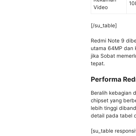
10
Video
[/su_table]
Redmi Note 9 dibe
utama 64MP dan k
jika Sobat memer
tepat.
Performa Redm
Beralih kebagian 
chipset yang berb
lebih tinggi diban
detail pada tabel 
[su_table responsi