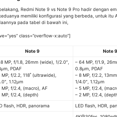
 belakang, Redmi Note 9 vs Note 9 Pro hadir dengan e
eduanya memiliki konfigurasi yang berbeda, untuk itu 
daannya pada tabel di bawah ini,
ve=”yes” class=”overflow-x:auto”]
Note 9
Note 9
48 MP, f/1.8, 26mm (wide), 1/2.0″,
– 64 MP, f/1.9, 26mm
8µm, PDAF
0.8µm, PDAF
 MP, f/2.2, 118˚ (ultrawide),
– 8 MP, f/2.2, 13mm
4.0″, 1.12µm
1/4.0″, 1.12µm
2 MP, f/2.4, (macro), AF
– 5 MP, f/2.4, (macr
 MP, f/2.4, (depth)
– 2 MP, f/2.4, (dept
D flash, HDR, panorama
LED flash, HDR, pa
4K@30fps, 1080p@