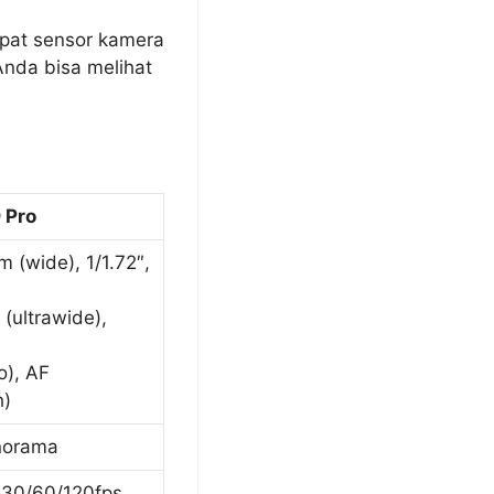
mpat sensor kamera
Anda bisa melihat
 Pro
 (wide), 1/1.72″,
 (ultrawide),
o), AF
h)
norama
30/60/120fps,