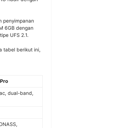
n penyimpanan
AM 6GB dengan
ipe UFS 2.1.
tabel berikut ini,
 Pro
/ac, dual-band,
LONASS,