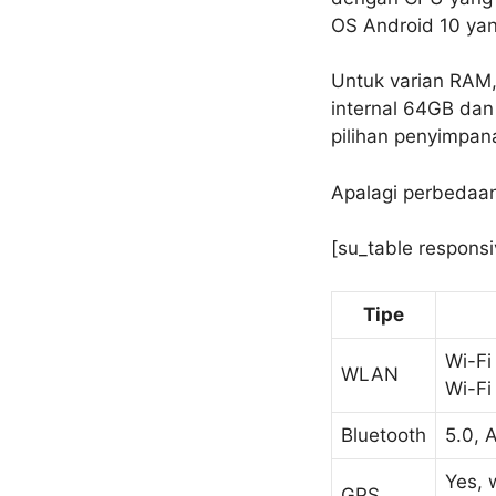
OS Android 10 yan
Untuk varian RAM
internal 64GB da
pilihan penyimpan
Apalagi perbedaann
[su_table responsi
Tipe
Wi-Fi
WLAN
Wi-Fi
Bluetooth
5.0, 
Yes, 
GPS