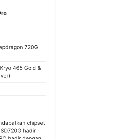
Pro
apdragon 720G
 Kryo 465 Gold &
ver)
ndapatkan chipset
 SD720G hadir
PRO hadir dengan