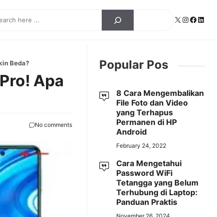
ch
X
Instagra
Facebo
Linke
Popular Pos
kin Beda?
Pro! Apa
8 Cara Mengembalikan
File Foto dan Video
yang Terhapus
Permanen di HP
No comments
Android
February 24, 2022
Cara Mengetahui
Password WiFi
Tetangga yang Belum
Terhubung di Laptop:
Panduan Praktis
November 26, 2024