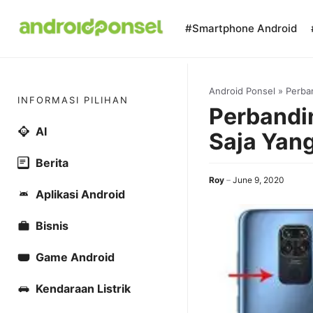
Skip
to
#Smartphone Android
content
Android Ponsel
»
Perba
INFORMASI PILIHAN
Perbandin
AI
Saja Yang
Berita
Roy
June 9, 2020
Aplikasi Android
Bisnis
Game Android
Kendaraan Listrik