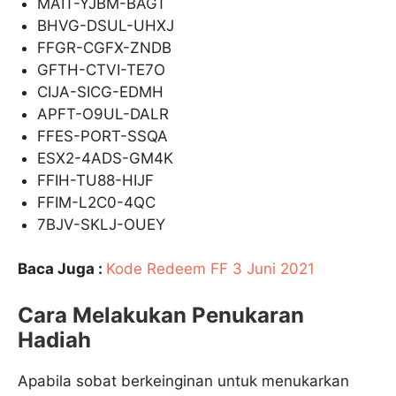
MAIT-YJBM-BAGT
BHVG-DSUL-UHXJ
FFGR-CGFX-ZNDB
GFTH-CTVI-TE7O
CIJA-SICG-EDMH
APFT-O9UL-DALR
FFES-PORT-SSQA
ESX2-4ADS-GM4K
FFIH-TU88-HIJF
FFIM-L2C0-4QC
7BJV-SKLJ-OUEY
Baca Juga :
Kode Redeem FF 3 Juni 2021
Cara Melakukan Penukaran
Hadiah
Apabila sobat berkeinginan untuk menukarkan