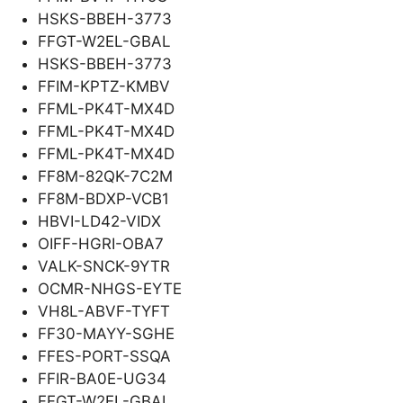
HSKS-BBEH-3773
FFGT-W2EL-GBAL
HSKS-BBEH-3773
FFIM-KPTZ-KMBV
FFML-PK4T-MX4D
FFML-PK4T-MX4D
FFML-PK4T-MX4D
FF8M-82QK-7C2M
FF8M-BDXP-VCB1
HBVI-LD42-VIDX
OIFF-HGRI-OBA7
VALK-SNCK-9YTR
OCMR-NHGS-EYTE
VH8L-ABVF-TYFT
FF30-MAYY-SGHE
FFES-PORT-SSQA
FFIR-BA0E-UG34
FFGT-W2EL-GBAL