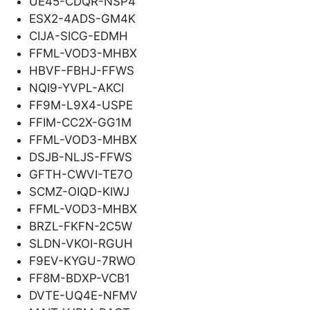
UE45-CDQR-NSP4
ESX2-4ADS-GM4K
CIJA-SICG-EDMH
FFML-VOD3-MHBX
HBVF-FBHJ-FFWS
NQI9-YVPL-AKCI
FF9M-L9X4-USPE
FFIM-CC2X-GG1M
FFML-VOD3-MHBX
DSJB-NLJS-FFWS
GFTH-CWVI-TE7O
SCMZ-OIQD-KIWJ
FFML-VOD3-MHBX
BRZL-FKFN-2C5W
SLDN-VKOI-RGUH
F9EV-KYGU-7RWO
FF8M-BDXP-VCB1
DVTE-UQ4E-NFMV