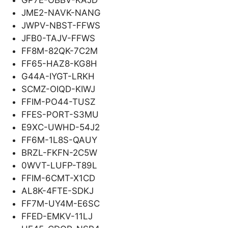
JME2-NAVK-NANG
JWPV-NBST-FFWS
JFB0-TAJV-FFWS
FF8M-82QK-7C2M
FF65-HAZ8-KG8H
G44A-IYGT-LRKH
SCMZ-OIQD-KIWJ
FFIM-PO44-TUSZ
FFES-PORT-S3MU
E9XC-UWHD-54J2
FF6M-1L8S-QAUY
BRZL-FKFN-2C5W
0WVT-LUFP-T89L
FFIM-6CMT-X1CD
AL8K-4FTE-SDKJ
FF7M-UY4M-E6SC
FFED-EMKV-11LJ