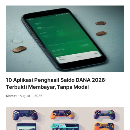
b
A
a
o
p
m
o
p
k
10 Aplikasi Penghasil Saldo DANA 2026:
Terbukti Membayar, Tanpa Modal
Slamet
August 1, 2026