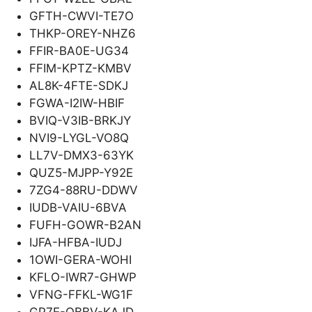
GFTH-CWVI-TE7O
THKP-OREY-NHZ6
FFIR-BA0E-UG34
FFIM-KPTZ-KMBV
AL8K-4FTE-SDKJ
FGWA-I2IW-HBIF
BVIQ-V3IB-BRKJY
NVI9-LYGL-VO8Q
LL7V-DMX3-63YK
QUZ5-MJPP-Y92E
7ZG4-88RU-DDWV
IUDB-VAIU-6BVA
FUFH-GOWR-B2AN
IJFA-HFBA-IUDJ
1OWI-GERA-WOHI
KFLO-IWR7-GHWP
VFNG-FFKL-WG1F
GP7E-OBBV-KAJD