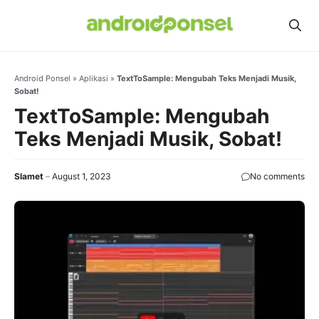
Skip
to
content
Android Ponsel
»
Aplikasi
»
TextToSample: Mengubah Teks Menjadi Musik,
Sobat!
TextToSample: Mengubah
Teks Menjadi Musik, Sobat!
Slamet
August 1, 2023
No comments