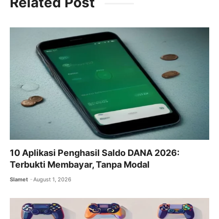
Related Post
e
er
l
s
gr
b
A
a
o
p
m
o
p
k
10 Aplikasi Penghasil Saldo DANA 2026:
Terbukti Membayar, Tanpa Modal
Slamet
August 1, 2026