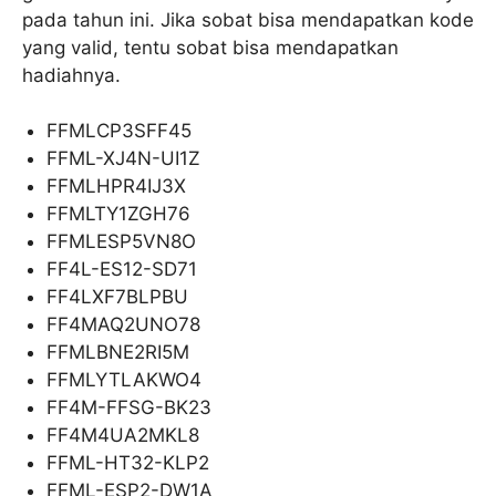
pada tahun ini. Jika sobat bisa mendapatkan kode
yang valid, tentu sobat bisa mendapatkan
hadiahnya.
FFMLCP3SFF45
FFML-XJ4N-UI1Z
FFMLHPR4IJ3X
FFMLTY1ZGH76
FFMLESP5VN8O
FF4L-ES12-SD71
FF4LXF7BLPBU
FF4MAQ2UNO78
FFMLBNE2RI5M
FFMLYTLAKWO4
FF4M-FFSG-BK23
FF4M4UA2MKL8
FFML-HT32-KLP2
FFML-ESP2-DW1A