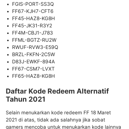
FGIS-PORT-SS3Q
FF67-KJH7-CFT6
FF45-HAZ8-KG8H
FF45-JK31-R3Y2
FF4M-CBJ1-J783
FFML-BGTZ-RU2W
RWUF-RVW3-E59Q
BRZL-FKFN-2C5W
D83J-EWKF-894A
FF67-CSM7-LVXT
FF65-HAZ8-KG8H
Daftar Kode Redeem Alternatif
Tahun 2021
Selain menukarkan kode redeem FF 18 Maret
2021 di atas, tidak ada salahnya jika sobat
gamers mencoba untuk menukarkan kode lainnya