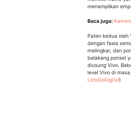
menampilkan empa
Baca juga:
Kamera
Paten kedua oleh 
dengan fasia semu
melingkar, dan po
belakang ponsel y
diusung Vivo. Beb
level Vivo di mas
LetsGoDigital
)