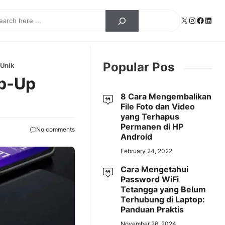
ch
X
Instagra
Facebo
Linke
Popular Pos
Unik
p-Up
8 Cara Mengembalikan
File Foto dan Video
yang Terhapus
Permanen di HP
No comments
Android
February 24, 2022
Cara Mengetahui
Password WiFi
Tetangga yang Belum
Terhubung di Laptop:
Panduan Praktis
November 26, 2024