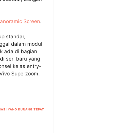
anoramic Screen
.
up standar,
nggal dalam modul
ak ada di bagian
i seri baru yang
nsel kelas entry-
r Vivo Superzoom:
ASI YANG KURANG TEPAT