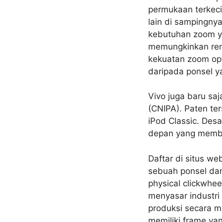
permukaan terkec
lain di sampingny
kebutuhan zoom ya
memungkinkan ren
kekuatan zoom opt
daripada ponsel 
Vivo juga baru saj
(CNIPA). Paten te
iPod Classic. Des
depan yang membu
Daftar di situs w
sebuah ponsel dan
physical clickwhe
menyasar industri
produksi secara m
memiliki frame ya