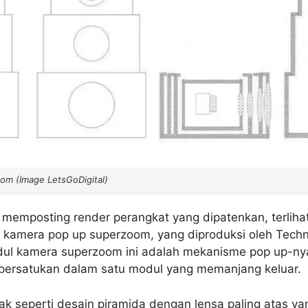
om (Image LetsGoDigital)
memposting render perangkat yang dipatenkan, terlihat 
amera pop up superzoom, yang diproduksi oleh Techni
dul kamera superzoom ini adalah mekanisme pop up-ny
persatukan dalam satu modul yang memanjang keluar.
k seperti desain piramida dengan lensa paling atas yan