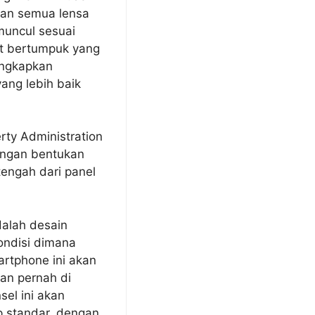
dan semua lensa
muncul sesuai
at bertumpuk yang
ungkapkan
ang lebih baik
rty Administration
engan bentukan
engah dari panel
dalah desain
ondisi dimana
artphone ini akan
kan pernah di
el ini akan
p standar, dengan