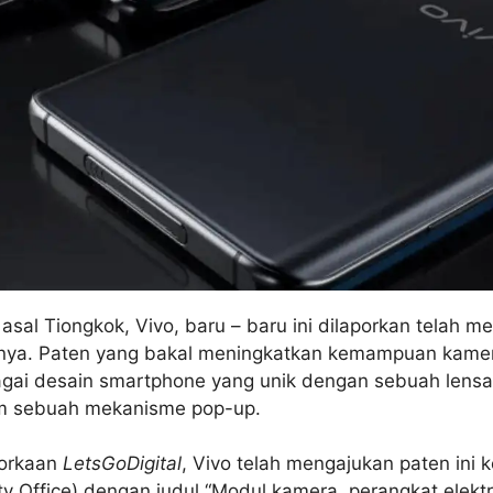
asal Tiongkok, Vivo, baru – baru ini dilaporkan telah 
unya. Paten yang bakal meningkatkan kemampuan kamer
gai desain smartphone yang unik dengan sebuah lens
m sebuah mekanisme pop-up.
porkaan
LetsGoDigital
, Vivo telah mengajukan paten ini 
rty Office) dengan judul “Modul kamera, perangkat elek