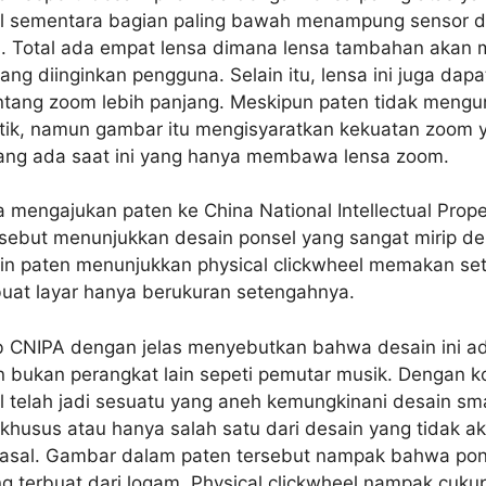
il sementara bagian paling bawah menampung sensor 
a. Total ada empat lensa dimana lensa tambahan akan 
ng diinginkan pengguna. Selain itu, lensa ini juga dap
tang zoom lebih panjang. Meskipun paten tidak meng
ik, namun gambar itu mengisyaratkan kekuatan zoom y
yang ada saat ini yang hanya membawa lensa zoom.
a mengajukan paten ke China National Intellectual Prope
rsebut menunjukkan desain ponsel yang sangat mirip d
ain paten menunjukkan physical clickwheel memakan set
at layar hanya berukuran setengahnya.
eb CNIPA dengan jelas menyebutkan bahwa desain ini a
 bukan perangkat lain sepeti pemutar musik. Dengan k
el telah jadi sesuatu yang aneh kemungkinani desain sm
 khusus atau hanya salah satu dari desain yang tidak a
asal. Gambar dalam paten tersebut nampak bahwa pons
ng terbuat dari logam. Physical clickwheel nampak cuku