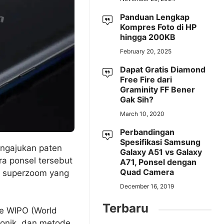
Panduan Lengkap
Kompres Foto di HP
hingga 200KB
February 20, 2025
Dapat Gratis Diamond
Free Fire dari
Graminity FF Bener
Gak Sih?
March 10, 2020
Perbandingan
Spesifikasi Samsung
mengajukan paten
Galaxy A51 vs Galaxy
a ponsel tersebut
A71, Ponsel dengan
Quad Camera
a superzoom yang
December 16, 2019
Terbaru
ke WIPO (World
tronik, dan metode